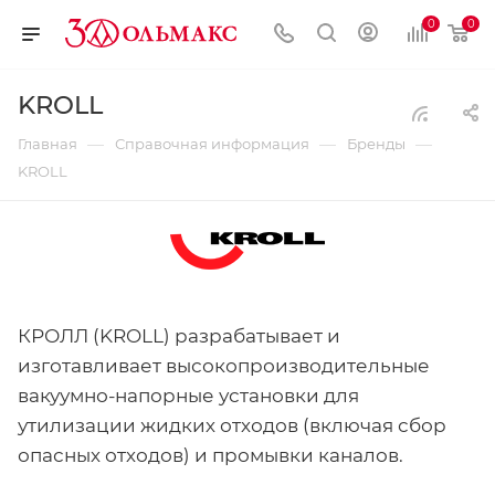
0
0
KROLL
—
—
—
Главная
Справочная информация
Бренды
KROLL
КРОЛЛ (KROLL) разрабатывает и
изготавливает высокопроизводительные
вакуумно-напорные установки для
утилизации жидких отходов (включая сбор
опасных отходов) и промывки каналов.