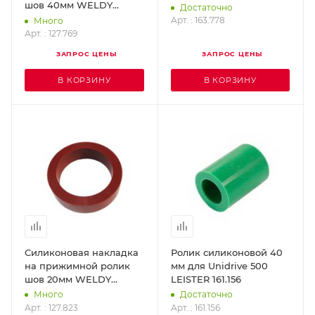
шов 40мм WELDY
Достаточно
127.769
Арт. : 163.778
Много
Арт. : 127.769
ЗАПРОС ЦЕНЫ
ЗАПРОС ЦЕНЫ
В КОРЗИНУ
В КОРЗИНУ
Силиконовая накладка
Ролик силиконовой 40
на прижимной ролик
мм для Unidrive 500
шов 20мм WELDY
LEISTER 161.156
127.823
Много
Достаточно
Арт. : 127.823
Арт. : 161.156