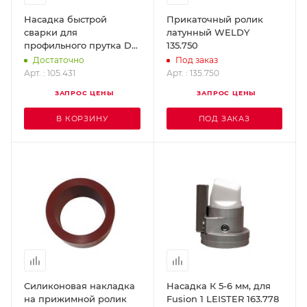
Насадка быстрой
Прикаточный ролик
сварки для
латунный WELDY
профильного прутка D-3
135.750
мм с зауженным
Достаточно
Под заказ
выходом (насаживается
Арт. : 105.431
Арт. : 135.750
на стандартну LEISTER
ЗАПРОС ЦЕНЫ
ЗАПРОС ЦЕНЫ
105.431
В КОРЗИНУ
ПОД ЗАКАЗ
Силиконовая накладка
Насадка К 5-6 мм, для
на прижимной ролик
Fusion 1 LEISTER 163.778