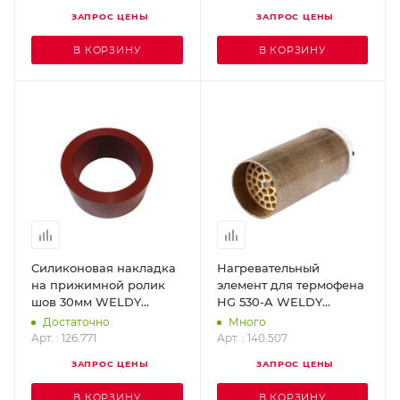
ЗАПРОС ЦЕНЫ
ЗАПРОС ЦЕНЫ
В КОРЗИНУ
В КОРЗИНУ
Силиконовая накладка
Нагревательный
на прижимной ролик
элемент для термофена
шов 30мм WELDY
HG 530-A WELDY
126.771
140.507
Достаточно
Много
Арт. : 126.771
Арт. : 140.507
ЗАПРОС ЦЕНЫ
ЗАПРОС ЦЕНЫ
В КОРЗИНУ
В КОРЗИНУ