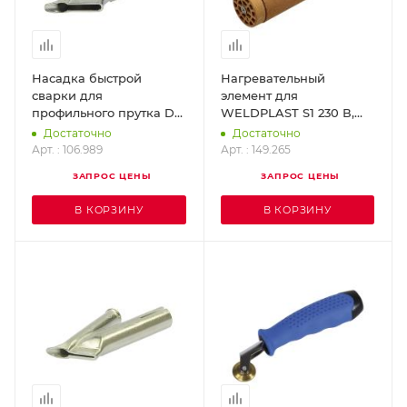
Насадка быстрой
Нагревательный
сварки для
элемент для
профильного прутка D-3
WELDPLAST S1 230 В,
мм (насаживается на
1000 Вт LEISTER 149.265
Достаточно
Достаточно
стандартную насадку D-
Арт. : 106.989
Арт. : 149.265
5 мм) LEISTER 106.989
ЗАПРОС ЦЕНЫ
ЗАПРОС ЦЕНЫ
В КОРЗИНУ
В КОРЗИНУ