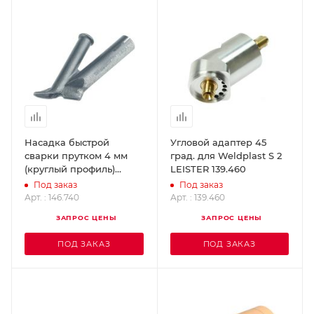
Насадка быстрой
Угловой адаптер 45
сварки прутком 4 мм
град. для Weldplast S 2
(круглый профиль)
LEISTER 139.460
WELDY 146.740
Под заказ
Под заказ
Арт. : 146.740
Арт. : 139.460
ЗАПРОС ЦЕНЫ
ЗАПРОС ЦЕНЫ
ПОД ЗАКАЗ
ПОД ЗАКАЗ