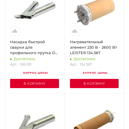
Насадка быстрой
Нагревательный
сварки для
элемент 230 В - 2600 Вт
профильного прутка D-5
LEISTER 134.567
мм (насаживается на
Достаточно
Достаточно
стандартную насадку D-
Арт. : 106.991
Арт. : 134.567
5 мм) LEISTER 106.991
ЗАПРОС ЦЕНЫ
ЗАПРОС ЦЕНЫ
В КОРЗИНУ
В КОРЗИНУ