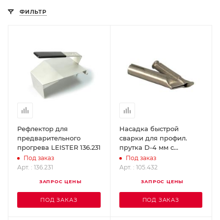
ФИЛЬТР
Рефлектор для
Насадка быстрой
предварительного
сварки для профил.
прогрева LEISTER 136.231
прутка D-4 мм с
зауженным выходом
Под заказ
Под заказ
(насаживается на
Арт. : 136.231
Арт. : 105.432
стандартную) LEISTER
ЗАПРОС ЦЕНЫ
ЗАПРОС ЦЕНЫ
105.432
ПОД ЗАКАЗ
ПОД ЗАКАЗ