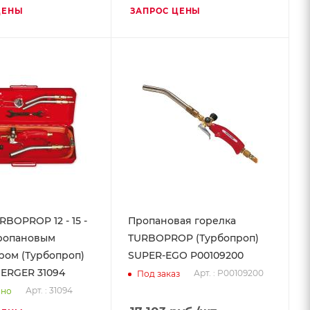
ЦЕНЫ
ЗАПРОС ЦЕНЫ
BOPROP 12 - 15 -
Пропановая горелка
пропановым
TURBOPROP (Турбопроп)
ром (Турбопроп)
SUPER-EGO P00109200
ERGER 31094
Арт. : P00109200
Под заказ
Арт. : 31094
чно