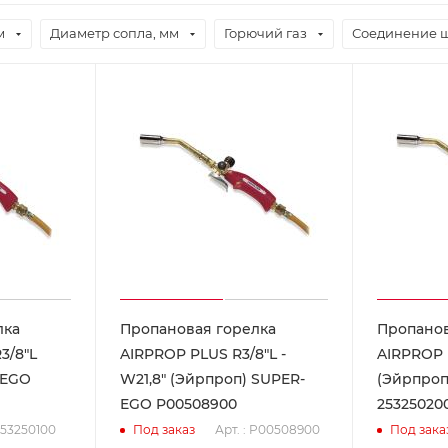
м
Диаметр сопла, мм
Горючий газ
Соединение 
лка
Пропановая горелка
Пропанов
3/8"L
AIRPROP PLUS R3/8"L -
AIRPROP P
-EGO
W21,8" (Эйрпроп) SUPER-
(Эйрпроп
EGO P00508900
25325020
 253250100
Арт. : P00508900
Под заказ
Под зака