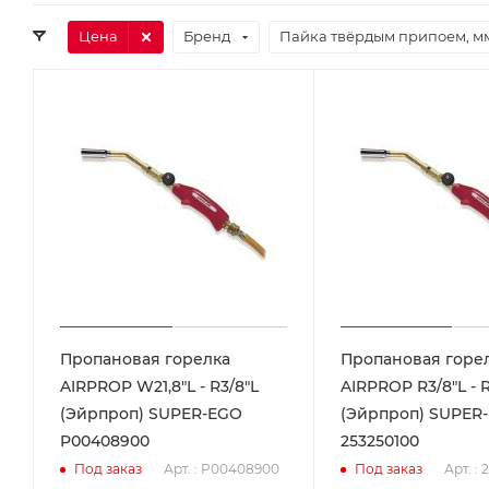
Цена
Бренд
Пайка твёрдым припоем, м
Пропановая горелка
Пропановая горе
AIRPROP W21,8"L - R3/8"L
AIRPROP R3/8"L - R
(Эйрпроп) SUPER-EGO
(Эйрпроп) SUPER
P00408900
253250100
Арт. : P00408900
Арт. :
Под заказ
Под заказ