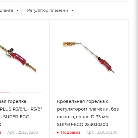
шланга
Регулятор пламени
ая горелка
Кровельная горелка с
LUS R3/8"L - R3/8"
регулятором пламени, без
) SUPER-EGO
шланга, сопло D 35 мм
0
SUPER-EGO 253030300
Арт. : 253250200
Арт. : 253030300
з
Под заказ