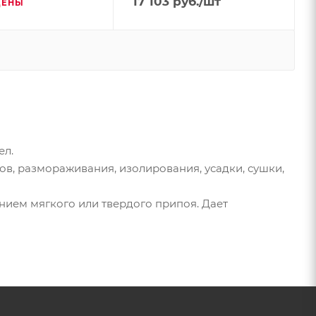
17 103
руб.
/шт
ЦЕНЫ
ел.
в, размораживания, изолирования, усадки, сушки,
ием мягкого или твердого припоя. Дает