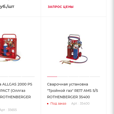
уб.
/шт
ЗАПРОС ЦЕНЫ
а ALLGAS 2000 PS
Сварочная установка
MPACT (Оллгаз
"Тройной газ" RE17 AMS 5/5
) ROTHENBERGER
ROTHENBERGER 35400
Арт. : 35400
Под заказ
Арт. : 35655