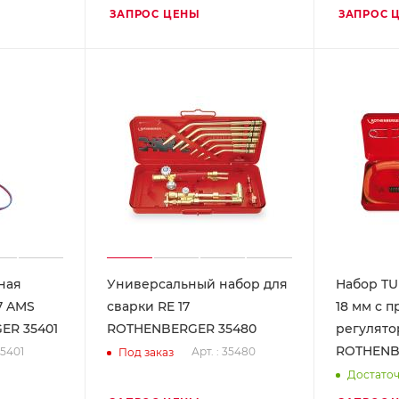
ЗАПРОС ЦЕНЫ
ЗАПРОС 
ная
Универсальный набор для
Набор TUR
7 AMS
сварки RE 17
18 мм с 
ER 35401
ROTHENBERGER 35480
регулято
ROTHENB
35401
Арт. : 35480
Под заказ
Достато