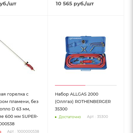
уб.
/шт
10 565
руб.
/шт
ая горелка с
Набор ALLGAS 2000
ром пламени, без
(Оллгаз) ROTHENBERGER
опло D 63 мм,
35300
е 600 мм SUPER-
Арт. : 35300
Достаточно
000538
Арт. : 1000000538
з