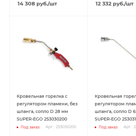
14 308
руб.
/шт
12 332
руб.
/шт
Кровельная горелка с
Кровельная горел
регулятором пламени, без
регулятором плам
шланга, сопло D 28 мм
шланга, сопло D 
SUPER-EGO 253030200
SUPER-EGO 253031
Арт. : 253030200
Арт. : 
Под заказ
Под заказ