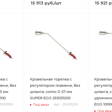
15 913
руб.
/шт
15 921
р
ка с
Кровельная горелка с
Кровельн
ени, без
регулятором пламени, без
регулято
63 мм
шланга, сопло D 57 мм
шланга, с
100
SUPER-EGO 253031200
удлинени
EGO 1000
253031100
Арт. : 253031200
Под заказ
Под зака