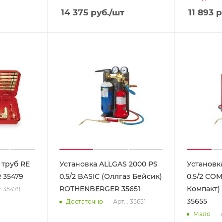
14 375
руб.
/шт
11 893
р
 труб RE
Установка ALLGAS 2000 PS
Установк
 35479
0.5/2 BASIC (Оллгаз Бейсик)
0.5/2 CO
ROTHENBERGER 35651
Компакт
 : 35479
35655
Арт. : 35651
Достаточно
Мало