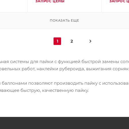
ЗАПРОС ЦЕНЫ
ЗАПРОС 
ПОКАЗАТЬ ЕЩЕ
1
2
ьная системы для пайки с функцией быстрой замены соп
вельных работ, наклейки рубероида, выжигания сорняко
 баллонами позволяют производить пайку с использован
вающее быструю, качественную пайку.