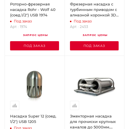
Роторно-фрезерная
Фрезерная насадка с
насадка Rohr - Wolf 40
турбинным приводом с
(соед.1/2") USB 1974
алмазной коронкой 3D
95 мм (соед.1.1/4") USB
Под заказ
Под заказ
2453
Арт. : 1974
Арт. : 2453
ЗАПРОС ЦЕНЫ
ЗАПРОС ЦЕНЫ
ПОД ЗАКАЗ
ПОД ЗАКАЗ
Насадка Super 12 (соед.
Эжекторная насадка
1/2") USB 1205
для прочиски крупных
каналов до 5000мм.
Под заказ