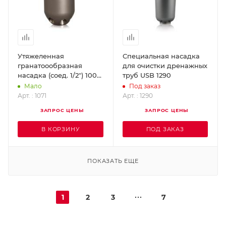
Утяжеленная
Специальная насадка
гранатоообразная
для очистки дренажных
насадка (соед. 1/2") 100
труб USB 1290
л/мин 200 бар 80 м USB
Мало
Под заказ
1071
Арт. : 1071
Арт. : 1290
ЗАПРОС ЦЕНЫ
ЗАПРОС ЦЕНЫ
В КОРЗИНУ
ПОД ЗАКАЗ
ПОКАЗАТЬ ЕЩЕ
1
2
3
7